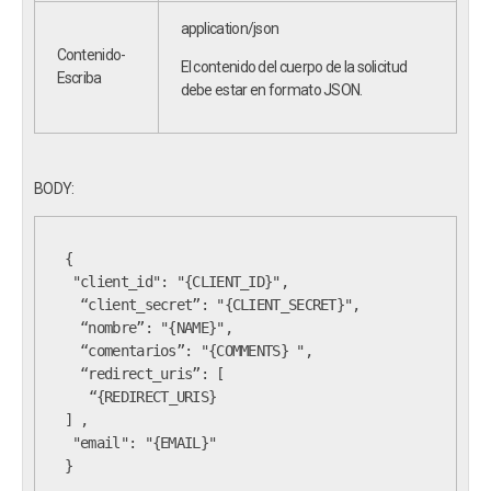
application/json
Contenido-
El contenido del cuerpo de la solicitud
Escriba
debe estar en formato JSON.
BODY:
{ 
 "client_id": "{CLIENT_ID}",
  “client_secret”: "{CLIENT_SECRET}",
  “nombre”: "{NAME}",
  “comentarios”: "{COMMENTS} ",
  “redirect_uris”: [
] ,
 "email": "{EMAIL}"
}