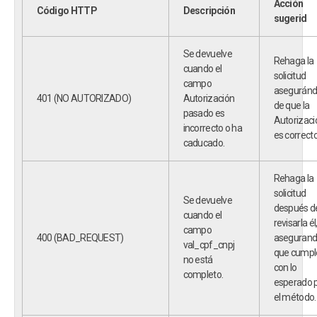
Acción
Código HTTP
Descripción
sugerid
Se devuelve
Rehaga la
cuando el
solicitud
campo
asegurán
401 (NO AUTORIZADO)
Autorización
de que la
pasado es
Autorizaci
incorrecto o ha
es correcto
caducado.
Rehaga la
solicitud
Se devuelve
después d
cuando el
revisarla él
campo
400 (BAD_REQUEST)
aseguran
val_cpf_cnpj
que cumpl
no está
con lo
completo.
esperado 
el método.