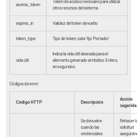
Token de acceso necesario para utilizar
access_token
otros recursos del sistema
expires_in
Validez del token devuelto
token_type
Tipo de token, valor fijo ‘Portador’
Indica la vida útil deseada para el
vida útil
elemento generado simbólico. Entero,
en segundos.
Códigos de error:
Acción
Código HTTP
Descripción
sugerida
Se devuelve
Rehacer l
cuando las
solicitud
credenciales
asegurán