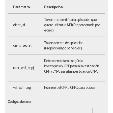
Parámetro
Descripción
Token que identifica la aplicación que
client_id
quiere utilizar la API (Proporcionada por
e-Sec)
Token secreto de aplicación
client_secret
(Proporcionado por e-Sec)
Debe completarse según la
investigación, CPF para la investigación
user_cpf_cnpj
CPF y CNPJ para la investigación CNPJ
val_cpf_cnpj
Número del CPF o CNPJ para buscar
Códigos de error: