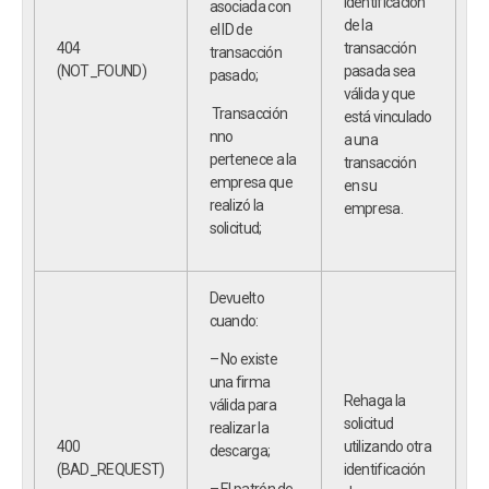
identificación
asociada con
de la
el ID de
404
transacción
transacción
(NOT_FOUND)
pasada sea
pasado;
válida y que
Transacción
está vinculado
nno
a una
pertenece a la
transacción
empresa que
en su
realizó la
empresa.
solicitud;
Devuelto
cuando:
– No existe
una firma
Rehaga la
válida para
solicitud
realizar la
400
utilizando otra
descarga;
(BAD_REQUEST)
identificación
– El patrón de