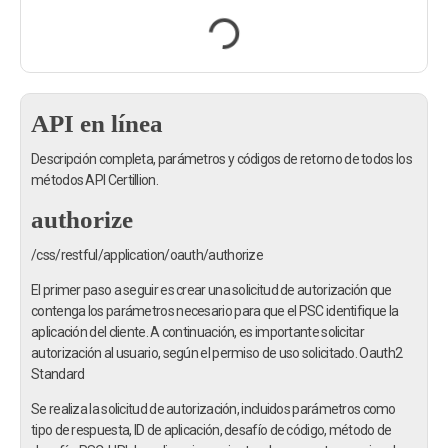
API en línea
Descripción completa, parámetros y
códigos
de retorno de todos los
métodos API
Certillion.
authorize
/css/restful/application/oauth/authorize
El primer paso a seguir es crear una solicitud de autorización que
contenga los parámetros necesario para que el PSC identifique la
aplicación del cliente. A continuación, es importante solicitar
autorización al usuario, según el permiso de uso solicitado.
Oauth2
Standard
Se realiza la solicitud de autorización, incluidos parámetros como
tipo de respuesta, ID de aplicación, desafío de código, método de