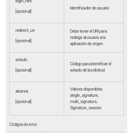
login_hint
Identificador de usuario
[opcional]
redirect_uri
Debe tener el URI para
redirigir al usuario a la
[opcional]
aplicación de origen .
estado
Código para identificar el
[opcional]
estado de la solicitud.
Valores disponibles:
alcance
single_signature,
[opcional]
multi_signature,
Signature_session
Códigos de error: