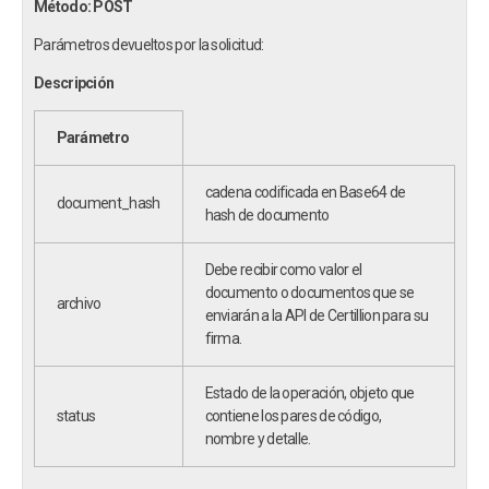
Método: POST
Parámetros devueltos por la solicitud:
Descripción
Parámetro
cadena codificada en Base64 de
document_hash
hash de documento
Debe recibir como valor el
documento o documentos que se
archivo
enviarán a la API de Certillion para su
firma.
Estado de la operación, objeto que
status
contiene los pares de código,
nombre y detalle.