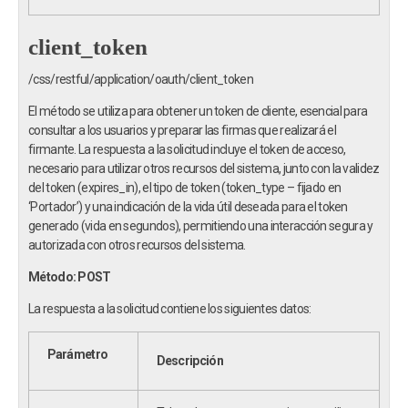
client_token
/css/restful/application/oauth/client_token
El método se utiliza para obtener un token de cliente, esencial para
consultar a los usuarios y preparar las firmas que realizará el
firmante. La respuesta a la solicitud incluye el token de acceso,
necesario para utilizar otros recursos del sistema, junto con la validez
del token (expires_in), el tipo de token (token_type – fijado en
‘Portador’) y una indicación de la vida útil deseada para el token
generado (vida en segundos), permitiendo una interacción segura y
autorizada con otros recursos del sistema.
Método: POST
La respuesta a la solicitud contiene los siguientes datos:
Parámetro
Descripción