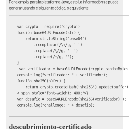
Por ejemplo, para la plataforma Java, esto La información se puede
generar usando el siguiente código, o equivalente:
var crypto = require('crypto')
función base64URLEncode(str) {
    return str.toString('base64')
        .reemplazar(/\+/g, '-')
        .replace(/\//g, ' _')
        .replace(/=/g, '');
}
 var verificador = base64URLEncode(crypto.randomBytes
console.log("verificador: " + verificador);
función sha256(búfer) {
    return crypto.createHash('sha256').update(buffer)
var desafío = base64URLEncode(sha256(verificador) );
console.log("challenge: " + desafío);
descubrimiento-certificado