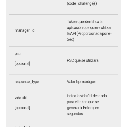
(code_challenge) ).
Token que identifica la
aplicación que quiere utilizar
manager_id
la API (Proporcionada por e-
Sec)
psc
PSC que se utilizará.
[opcional]
response_type
Valor fijo «código»
Indica la vida útil deseada
vida útil
para el token que se
[opcional]
generará. Entero, en
segundos.