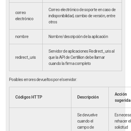
Correo electrónico de soporte en caso de
correo
indisponibilidad, cambio de versión, entre
electrónico
otros
nombre
Nombre/descripción de la aplicación
Servidor de aplicaciones Redirect_uris al
redirect_uris
que la API de Certillion debe llamar
cuando la firma completo
Posibles errores devueltos por el servidor:
Acción
Códigos HTTP
Descripción
sugerida
Se devuelve
Es necesa
cuando el
rehacer el
campo de
solicitud