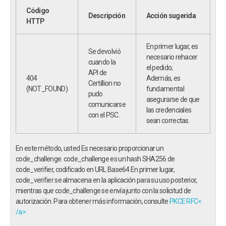
Código
Descripción
Acción sugerida
HTTP
En primer lugar, es
Se devolvió
necesario rehacer
cuando la
el pedido;
API de
404
Además, es
Certillion no
(NOT_FOUND)
fundamental
pudo
asegurarse de que
comunicarse
las credenciales
con el PSC.
sean correctas.
En este método, usted Es necesario proporcionar un
code_challenge.
code_challenge es un hash SHA256 de
code_verifier, codificado en URL Base64.
En primer lugar,
code_verifier se almacena en la aplicación para su uso posterior,
mientras que code_challenge se envía junto con la solicitud de
autorización.
Para obtener más información, consulte
PKCE RFC
<
/a>
.