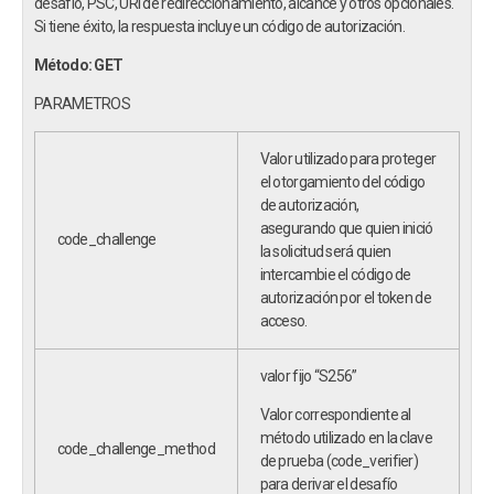
desafío, PSC, URI de redireccionamiento, alcance y otros opcionales.
Si tiene éxito, la respuesta incluye un código de autorización.
Método: GET
PARAMETROS
Valor utilizado para proteger
el otorgamiento del código
de autorización,
asegurando que quien inició
code_challenge
la solicitud será quien
intercambie el código de
autorización por el token de
acceso.
valor fijo “S256”
Valor correspondiente al
método utilizado en la clave
code_challenge_method
de prueba (code_verifier)
para derivar el desafío