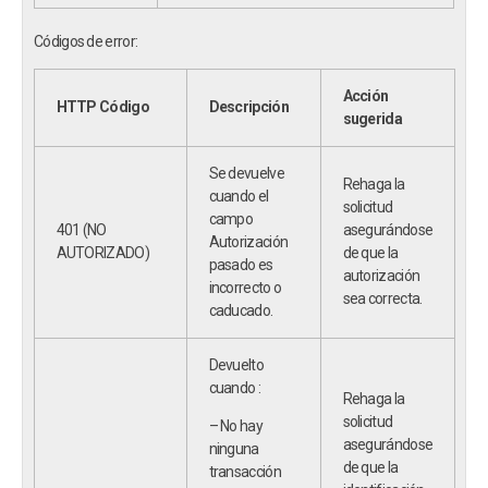
Códigos de error:
Acción
HTTP Código
Descripción
sugerida
Se devuelve
Rehaga la
cuando el
solicitud
campo
401 (NO
asegurándose
Autorización
AUTORIZADO)
de que la
pasado es
autorización
incorrecto o
sea correcta.
caducado.
Devuelto
cuando :
Rehaga la
solicitud
– No hay
asegurándose
ninguna
de que la
transacción