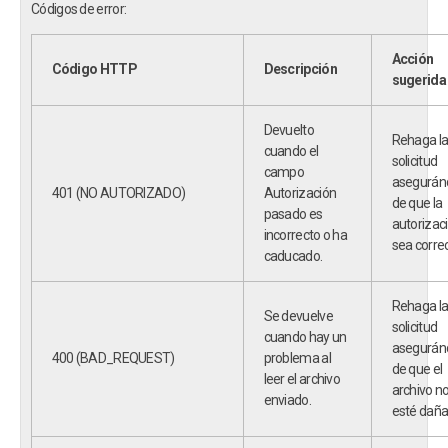
Códigos de error:
Acción
Código HTTP
Descripción
sugerida
Devuelto
Rehaga l
cuando el
solicitud
campo
asegurán
401 (NO AUTORIZADO)
Autorización
de que la
pasado es
autorizac
incorrecto o ha
sea correc
caducado.
Rehaga l
Se devuelve
solicitud
cuando hay un
asegurán
400 (BAD_REQUEST)
problema al
de que el
leer el archivo
archivo n
enviado.
esté daña