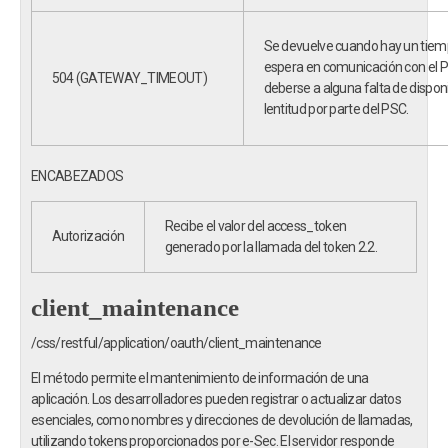
Se devuelve cuando hay un tiem
espera en comunicación con el 
504 (GATEWAY_TIMEOUT)
deberse a alguna falta de disponi
lentitud por parte del PSC.
ENCABEZADOS
Recibe el valor del access_token
Autorización
generado por la llamada del token 2.2.
client_maintenance
/css/restful/application/oauth/client_maintenance
El método permite el mantenimiento de información de una
aplicación. Los desarrolladores pueden registrar o actualizar datos
esenciales, como nombres y direcciones de devolución de llamadas,
utilizando tokens proporcionados por e-Sec. El servidor responde