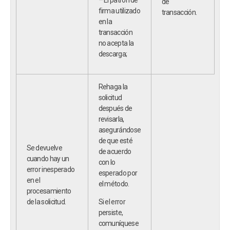
de
firma utilizado
transacción.
en la
transacción
no acepta la
descarga;
Rehaga la
solicitud
después de
revisarla,
asegurándose
de que esté
Se devuelve
de acuerdo
cuando hay un
con lo
error inesperado
esperado por
en el
el método.
procesamiento
de la solicitud.
Si el error
persiste,
comuníquese