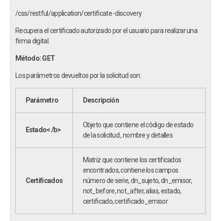
/css/restful/application/certificate -discovery
Recupera el certificado autorizado por el usuario para realizar una
firma digital.
Método: GET
Los parámetros devueltos por la solicitud son:
Parámetro
Descripción
Objeto que contiene el código de estado
Estado< /b>
de la solicitud , nombre y detalles
Matriz que contiene los certificados
encontrados, contiene los campos
Certificados
número de serie, dn_sujeto, dn_emisor,
not_before, not_after, alias, estado,
certificado, certificado_emisor