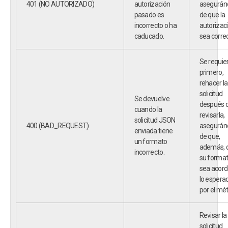
401 (NO AUTORIZADO)
autorización
asegurán
pasado es
de que la
incorrecto o ha
autorizac
caducado.
sea correc
Se requier
primero,
rehacer la
solicitud
Se devuelve
después 
cuando la
revisarla,
solicitud JSON
400 (BAD_REQUEST)
asegurán
enviada tiene
de que,
un formato
además, 
incorrecto.
su forma
sea acord
lo espera
por el mé
Revisar la
solicitud