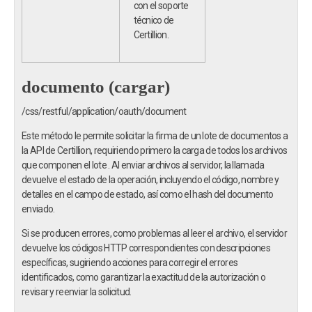
con el soporte
técnico de
Certillion.
documento (cargar)
/css/restful/application/oauth/document
Este método le permite solicitar la firma de un lote de documentos a
la API de Certillion, requiriendo primero la carga de todos los archivos
que componen el lote . Al enviar archivos al servidor, la llamada
devuelve el estado de la operación, incluyendo el código, nombre y
detalles en el campo de estado, así como el hash del documento
enviado.
Si se producen errores, como problemas al leer el archivo, el servidor
devuelve los códigos HTTP correspondientes con descripciones
específicas, sugiriendo acciones para corregir el errores
identificados, como garantizar la exactitud de la autorización o
revisar y reenviar la solicitud.