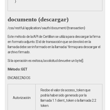
}
documento (descargar)
/css/restful/application/oauth/document/{transaction}
Este método de la API de Certillion se utiliza para descargar la firma
en formato adjunto. El id de transacción que se devolvió en la
llamada debe ser informado en la llamada
/
firma
para descargar el
archivo firmado.
Si la operación es exitosa, la solicitud devuelve un byte[].
Método: GET
ENCABEZADOS
Recibe el valor de access_token que
podría haber sido generado por la
Autorización
llamada 1.1 client_token o la llamada 2.2
token.