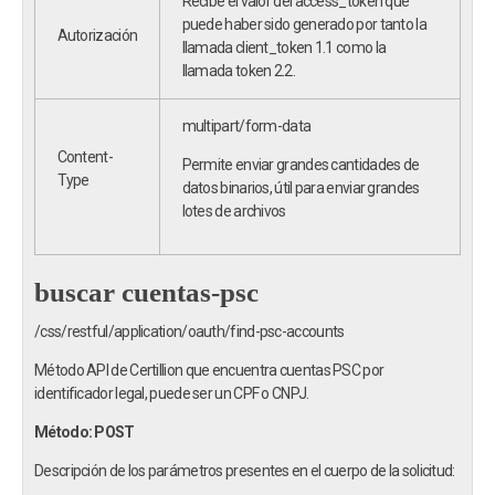
Recibe el valor del access_token que
puede haber sido generado por tanto la
Autorización
llamada client_token 1.1 como la
llamada token 2.2.
multipart/form-data
Content-
Permite enviar grandes cantidades de
Type
datos binarios, útil para enviar grandes
lotes de archivos
buscar cuentas-psc
/css/restful/application/oauth/find-psc-accounts
Método API de Certillion que encuentra cuentas PSC por
identificador legal, puede ser un CPF o CNPJ.
Método: POST
Descripción de los parámetros presentes en el cuerpo de la solicitud: