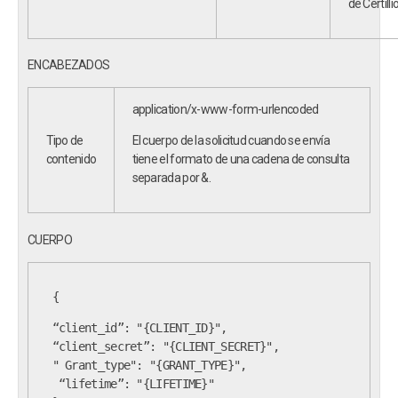
de Certilli
ENCABEZADOS
application/x-www-form-urlencoded
Tipo de
El cuerpo de la solicitud cuando se envía
contenido
tiene el formato de una cadena de consulta
separada por &.
CUERPO
{
“client_id”: "{CLIENT_ID}",
" Grant_type": "{GRANT_TYPE}",
 “lifetime”: "{LIFETIME}"