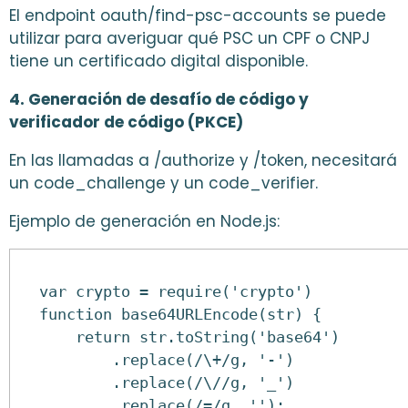
El endpoint oauth/find-psc-accounts se puede
utilizar para averiguar qué PSC un CPF o CNPJ
tiene un certificado digital disponible.
4. Generación de desafío de código y
verificador de código (PKCE)
En las llamadas a /authorize y /token, necesitará
un code_challenge y un code_verifier.
Ejemplo de generación en Node.js:
var crypto = require('crypto')
function base64URLEncode(str) {
    return str.toString('base64')
        .replace(/\+/g, '-')
        .replace(/\//g, '_')
        .replace(/=/g, '');